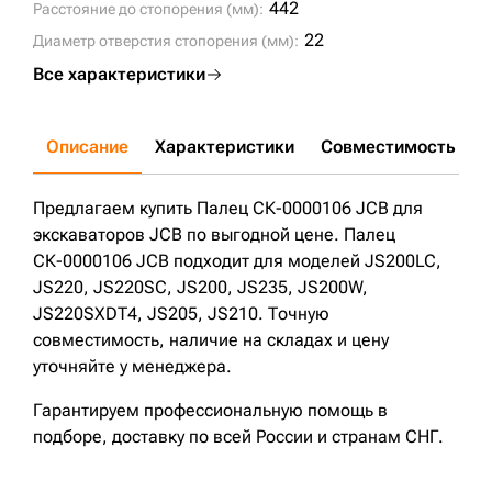
442
Расстояние до стопорения (мм):
22
Диаметр отверстия стопорения (мм):
Все характеристики
Описание
Характеристики
Совместимость
Д
Предлагаем купить Палец СК-0000106 JCB для
экскаваторов JCB по выгодной цене. Палец
СК-0000106 JCB подходит для моделей JS200LC,
JS220, JS220SC, JS200, JS235, JS200W,
JS220SXDT4, JS205, JS210. Точную
совместимость, наличие на складах и цену
уточняйте у менеджера.
Гарантируем профессиональную помощь в
подборе, доставку по всей России и странам СНГ.