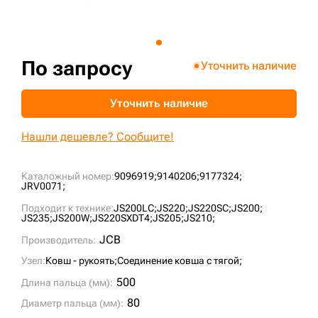
+7 (499) 394-50-93
По запросу
Уточнить наличие
Уточнить наличие
Нашли дешевле? Сообщите!
Каталожный номер:
9096919;
9140206;
9177324;
JRV0071;
Подходит к технике:
JS200LC;
JS220;
JS220SC;
JS200;
JS235;
JS200W;
JS220SXDT4;
JS205;
JS210;
JCB
Производитель:
Узел:
Ковш - рукоять;
Соединение ковша с тягой;
500
Длина пальца (мм):
80
Диаметр пальца (мм):