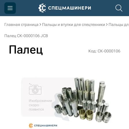
Главная страница
Пальцы и втулки для спецтехники
Пальцы дл
Компания
Палец СК-0000106 JCB
Акции
Палец
Код: СК-0000106
Доставка и оплата
Информация
Контакты
3D тур по производству
3D тур по складам
sksale@skdst.ru