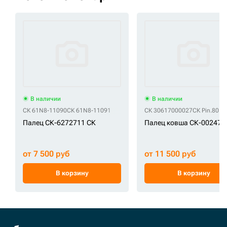
В наличии
В наличии
СК 61N8-11090
СК 61N8-11091
СК 30617000027
СК Pin.80.4
Палец СК-6272711 СК
Палец ковша СК-002472
от 7 500 руб
от 11 500 руб
В корзину
В корзину