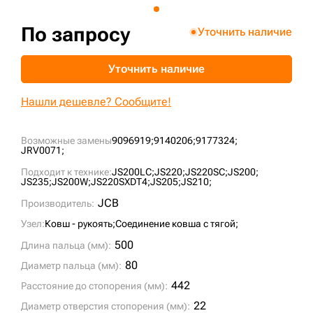
+7 (499) 394-50-93
По запросу
Уточнить наличие
Уточнить наличие
Нашли дешевле? Сообщите!
Возможные замены
9096919;
9140206;
9177324;
JRV0071;
Подходит к технике:
JS200LC;
JS220;
JS220SC;
JS200;
JS235;
JS200W;
JS220SXDT4;
JS205;
JS210;
JCB
Производитель:
Узел:
Ковш - рукоять;
Соединение ковша с тягой;
500
Длина пальца (мм):
80
Диаметр пальца (мм):
442
Расстояние до стопорения (мм):
22
Диаметр отверстия стопорения (мм):