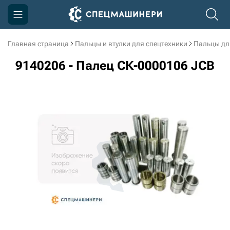
Главная страница
Пальцы и втулки для спецтехники
Пальцы дл
Компания
9140206 - Палец СК-0000106 JCB
Акции
Доставка и оплата
Информация
Контакты
3D тур по производству
3D тур по складам
sksale@skdst.ru