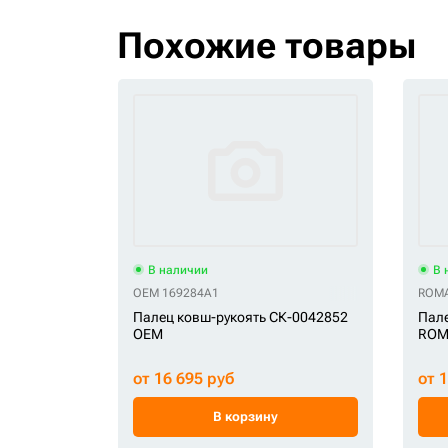
Похожие товары
В наличии
В 
OEM 169284A1
ROMA
Палец ковш-рукоять СК-0042852
Пале
OEM
ROM
от 16 695 руб
от 
В корзину