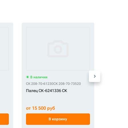
В наличии
В наличи
14543195
СК 208-70-61230
СК 208-70-73520
DP 2057073
Палец СК-6241336 СК
Палец СК-
от 15 500 руб
от 6 900 
В корзину