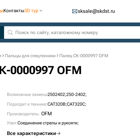
Контакты
3D тур
ии
sksale@skdst.ru
и
Пальцы для спецтехники
Палец СК-0000997 OFM
СК-0000997 OFM
Возможные замены
2502402;
250-2402;
Подходит к технике:
CAT320B;
CAT320C;
OFM
Производитель:
Узел:
Соединение стрелы и рукояти;
Все характеристики