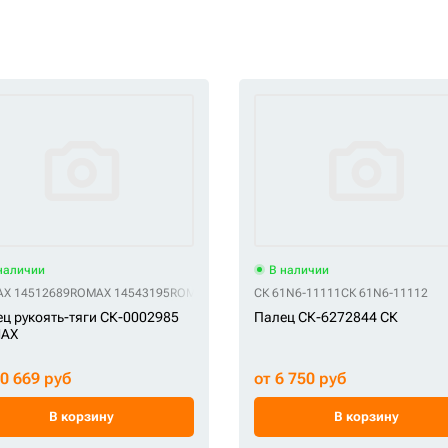
наличии
В наличии
X 14512689
ROMAX 14543195
ROMAX TA-195
ROMAX VOE14512689
СК 61N6-11111
СК 61N6-11112
ROMAX VOE
ц рукоять-тяги СК-0002985
Палец СК-6272844 СК
AX
10 669 руб
от 6 750 руб
В корзину
В корзину