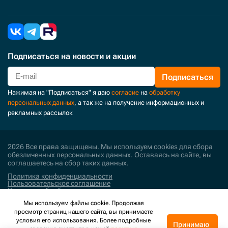
Подписаться
на новости и акции
Подписаться
Нажимая на "Подписаться" я даю
согласие
на
обработку
персональных данных
, а так же на получение информационных и
рекламных рассылок
2026 Все права защищены. Мы используем cookies для сбора
обезличенных персональных данных. Оставаясь на сайте, вы
соглашаетесь на сбор таких данных.
Политика конфиденциальности
Пользовательское соглашение
Политика обработки персональных данных
Мы используем файлы cookie. Продолжая
Поддержка и развитие
просмотр страниц нашего сайта, вы принимаете
условия его использования. Более подробные
Принимаю