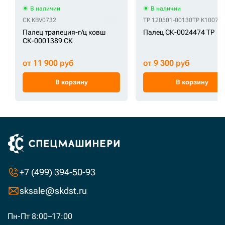
В наличии
В наличии
СК KBV0732
TP 120501-00130
TP K10072
Палец трапеция-г/ц ковш
Палец СК-0024474 TP
СК-0001389 СК
от 11 900 руб
от 9 300 руб
В корзину
В корзину
+7 (499) 394-50-93
sksale@skdst.ru
Пн-Пт 8:00–17:00