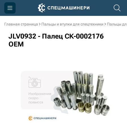
Главная страница
Пальцы и втулки для спецтехники
Пальцы дл
Компания
JLV0932 - Палец СК-0002176
Акции
OEM
Доставка и оплата
Информация
Контакты
3D тур по производству
3D тур по складам
sksale@skdst.ru