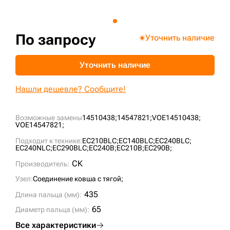
+7 (499) 394-50-93
По запросу
Уточнить наличие
Уточнить наличие
Нашли дешевле? Сообщите!
Возможные замены
14510438;
14547821;
VOE14510438;
VOE14547821;
Подходит к технике:
EC210BLC;
EC140BLC;
EC240BLC;
EC240NLC;
EC290BLC;
EC240B;
EC210B;
EC290B;
СК
Производитель:
Узел:
Соединение ковша с тягой;
435
Длина пальца (мм):
65
Диаметр пальца (мм):
Все характеристики