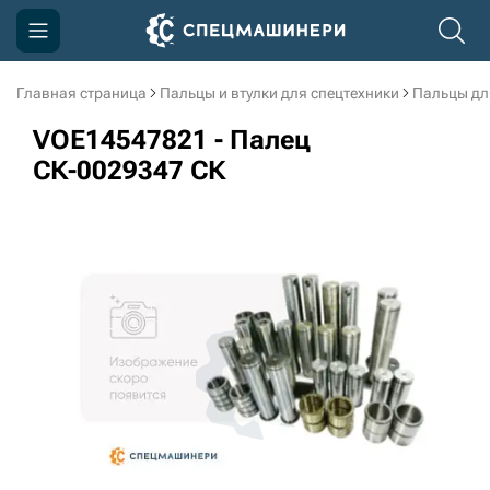
Главная страница
Пальцы и втулки для спецтехники
Пальцы дл
Компания
VOE14547821 - Палец
Акции
СК-0029347 СК
Доставка и оплата
Информация
Контакты
3D тур по производству
3D тур по складам
sksale@skdst.ru