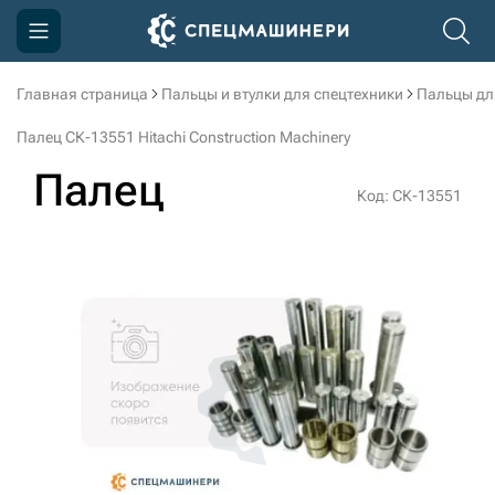
Главная страница
Пальцы и втулки для спецтехники
Пальцы дл
Компания
Палец СК-13551 Hitachi Construction Machinery
Акции
Палец
Код: СК-13551
Доставка и оплата
Информация
Контакты
3D тур по производству
3D тур по складам
sksale@skdst.ru