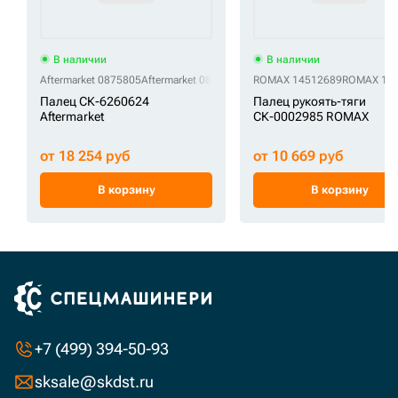
В наличии
В наличии
Aftermarket 0875805
Aftermarket 087-5805
Aftermarket 1192863
ROMAX 14512689
ROMAX 14
Aftermark
Палец СК-6260624
Палец рукоять-тяги
Aftermarket
СК-0002985 ROMAX
от 18 254 руб
от 10 669 руб
В корзину
В корзину
+7 (499) 394-50-93
sksale@skdst.ru