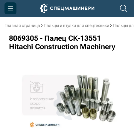
Главная страница
Пальцы и втулки для спецтехники
Пальцы дл
Компания
8069305 - Палец СК-13551
Акции
Hitachi Construction Machinery
Доставка и оплата
Информация
Контакты
3D тур по производству
3D тур по складам
sksale@skdst.ru