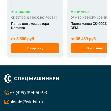
В наличии
В наличии
СК 207-70-33140
СК 207-70-33141
OFM 3014564
OFM 301-4564
Палец для экскаватора
Палец ковша СК-000239
Komatsu
OFM
от 8 500 руб
от 35 489 руб
В корзину
В корзину
+7 (499) 394-50-93
sksale@skdst.ru