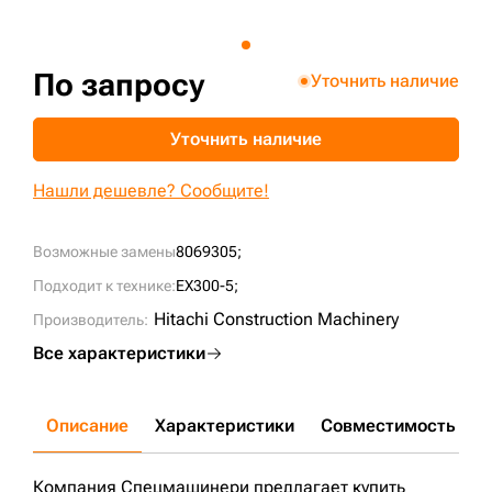
+7 (499) 394-50-93
По запросу
Уточнить наличие
Уточнить наличие
Нашли дешевле? Сообщите!
Возможные замены
8069305;
Подходит к технике:
EX300-5;
Hitachi Construction Machinery
Производитель:
Все характеристики
Описание
Характеристики
Совместимость
Д
Компания Спецмашинери предлагает купить