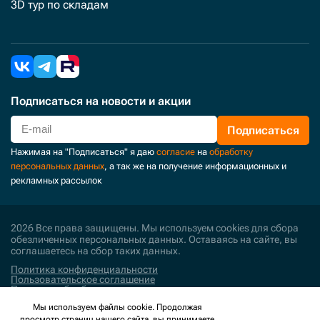
3D тур по складам
Подписаться
на новости и акции
Подписаться
Нажимая на "Подписаться" я даю
согласие
на
обработку
персональных данных
, а так же на получение информационных и
рекламных рассылок
2026 Все права защищены. Мы используем cookies для сбора
обезличенных персональных данных. Оставаясь на сайте, вы
соглашаетесь на сбор таких данных.
Политика конфиденциальности
Пользовательское соглашение
Политика обработки персональных данных
Мы используем файлы cookie. Продолжая
Поддержка и развитие
просмотр страниц нашего сайта, вы принимаете