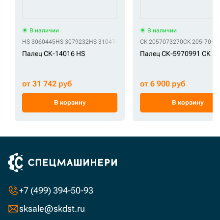
В наличии
В наличии
HS 3060445
HS 3079232
HS 3104742
СК 2057073270
СК 205-70-7
Палец СК-14016 HS
Палец СК-5970991 СК
от 31 742 руб
от 6 900 руб
В корзину
В корзину
+7 (499) 394-50-93
sksale@skdst.ru