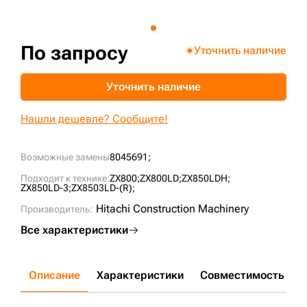
+7 (499) 394-50-93
По запросу
Уточнить наличие
Уточнить наличие
Нашли дешевле? Сообщите!
Возможные замены
8045691;
Подходит к технике:
ZX800;
ZX800LD;
ZX850LDH;
ZX850LD-3;
ZX8503LD-(R);
Hitachi Construction Machinery
Производитель:
Все характеристики
Описание
Характеристики
Совместимость
Д