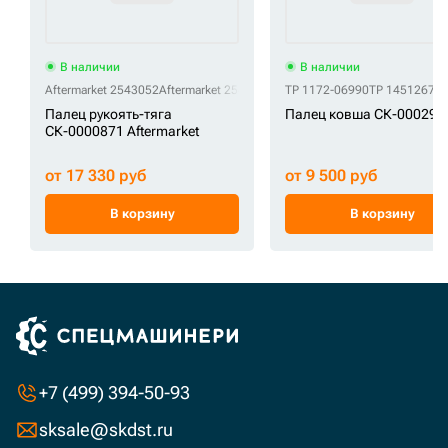
В наличии
В наличии
Aftermarket 2543052
Aftermarket 254-3052
TP 1172-06990
TP 14512677
Палец рукоять-тяга
Палец ковша СК-000298
СК-0000871 Aftermarket
от 17 330 руб
от 9 500 руб
В корзину
В корзину
+7 (499) 394-50-93
sksale@skdst.ru