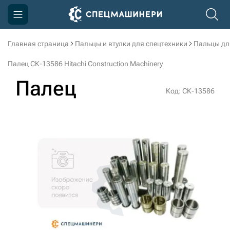
Главная страница
Пальцы и втулки для спецтехники
Пальцы дл
Компания
Палец СК-13586 Hitachi Construction Machinery
Акции
Палец
Код: СК-13586
Доставка и оплата
Информация
Контакты
3D тур по производству
3D тур по складам
sksale@skdst.ru