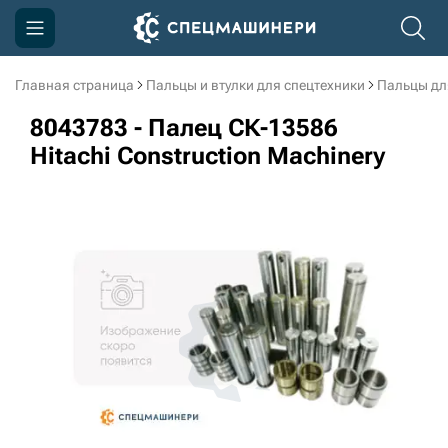
Главная страница
Пальцы и втулки для спецтехники
Пальцы дл
Компания
8043783 - Палец СК-13586
Акции
Hitachi Construction Machinery
Доставка и оплата
Информация
Контакты
3D тур по производству
3D тур по складам
sksale@skdst.ru