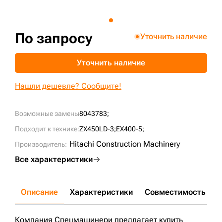
+7 (499) 394-50-93
По запросу
Уточнить наличие
Уточнить наличие
Нашли дешевле? Сообщите!
Возможные замены
8043783;
Подходит к технике:
ZX450LD-3;
EX400-5;
Hitachi Construction Machinery
Производитель:
Все характеристики
Описание
Характеристики
Совместимость
Д
Компания Спецмашинери предлагает купить