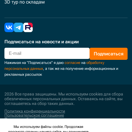
3D тур по складам
Подписаться
на новости и акции
Подписаться
Нажимая на "Подписаться" я даю
согласие
на
обработку
персональных данных
, а так же на получение информационных и
рекламных рассылок
2026 Все права защищены. Мы используем cookies для сбора
обезличенных персональных данных. Оставаясь на сайте, вы
соглашаетесь на сбор таких данных.
Политика конфиденциальности
Пользовательское соглашение
Политика обработки персональных данных
Мы используем файлы cookie. Продолжая
Поддержка и развитие
просмотр страниц нашего сайта, вы принимаете