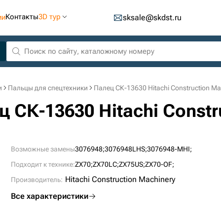
Контакты
3D тур
ии
sksale@skdst.ru
и
Пальцы для спецтехники
Палец СК-13630 Hitachi Construction Ma
 СК-13630 Hitachi Constr
Возможные замены
3076948;
3076948LHS;
3076948-MHI;
Подходит к технике:
ZX70;
ZX70LC;
ZX75US;
ZX70-OF;
Hitachi Construction Machinery
Производитель:
Все характеристики