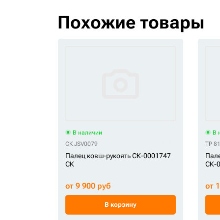
Похожие товары
В наличии
В 
СК JSV0079
TP 8
Палец ковш-рукоять СК-0001747
Пале
СК
СК-0
от 9 900 руб
от 
В корзину