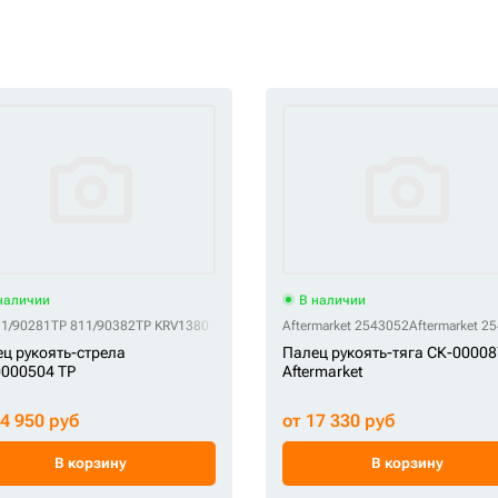
наличии
В наличии
11/90281
TP 811/90382
TP KRV1380
Aftermarket 2543052
Aftermarket 2
ц рукоять-стрела
Палец рукоять-тяга СК-0000
000504 TP
Aftermarket
14 950 руб
от 17 330 руб
В корзину
В корзину