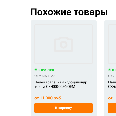
Похожие товары
В наличии
В 
OEM KRV1120
СК 2
Палец трапеция-гидроцилиндр
Пале
ковша СК-0000086 OEM
СК-
от 11 900 руб
от 
В корзину