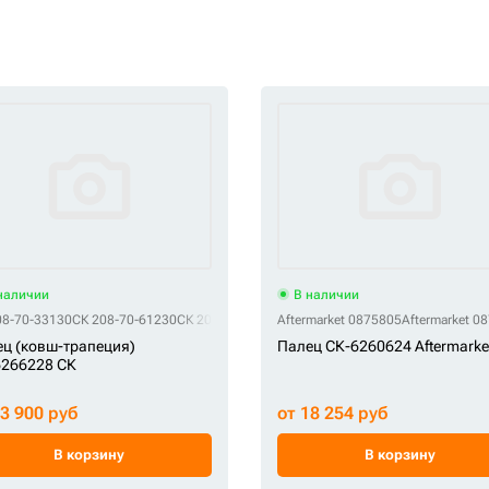
наличии
В наличии
08-70-33130
СК 208-70-61230
СК 208-70-73520
Aftermarket 0875805
Aftermarket 0
ц (ковш-трапеция)
Палец СК-6260624 Aftermarke
6266228 СК
13 900 руб
от 18 254 руб
В корзину
В корзину