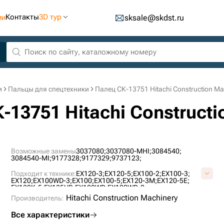
Контакты
3D тур
ии
sksale@skdst.ru
и
Пальцы для спецтехники
Палец СК-13751 Hitachi Construction Ma
-13751 Hitachi Constructi
Возможные замены
3037080;
3037080-MHI;
3084540;
3084540-MI;
9177328;
9177329;
9737123;
Подходит к технике:
EX120-3;
EX120-5;
EX100-2;
EX100-3;
EX120;
EX100WD-3;
EX100;
EX100-5;
EX120-3M;
EX120-5E;
EX130K-5;
EX135UR;
EX100WD;
EX100WD-2;
Hitachi Construction Machinery
Производитель:
Все характеристики