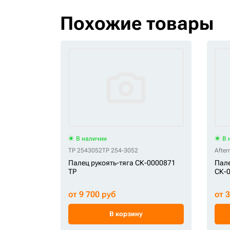
Похожие товары
В наличии
В 
TP 2543052
TP 254-3052
After
Палец рукоять-тяга СК-0000871
Пале
TP
СК-0
от 9 700 руб
от 
В корзину