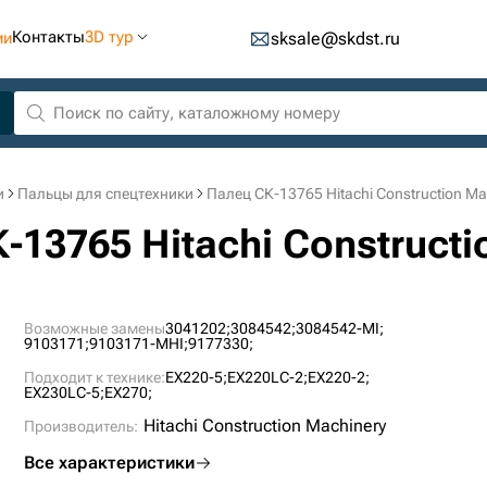
Контакты
3D тур
ии
sksale@skdst.ru
и
Пальцы для спецтехники
Палец СК-13765 Hitachi Construction Ma
-13765 Hitachi Constructi
Возможные замены
3041202;
3084542;
3084542-MI;
9103171;
9103171-MHI;
9177330;
Подходит к технике:
EX220-5;
EX220LC-2;
EX220-2;
EX230LC-5;
EX270;
Hitachi Construction Machinery
Производитель:
Все характеристики