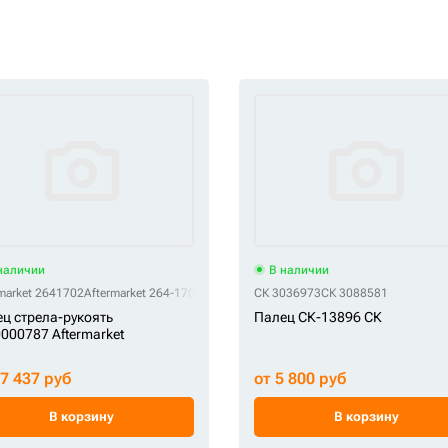
наличии
В наличии
market 2641702
Aftermarket 264-1702
СК 3036973
СК 3088581
ц стрела-рукоять
Палец СК-13896 СК
000787 Aftermarket
37 437 руб
от 5 800 руб
В корзину
В корзину