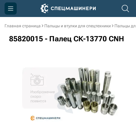
Главная страница
Пальцы и втулки для спецтехники
Пальцы дл
Компания
85820015 - Палец СК-13770 CNH
Акции
Доставка и оплата
Информация
Контакты
3D тур по производству
3D тур по складам
sksale@skdst.ru