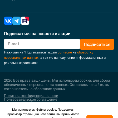
Подписаться
на новости и акции
Подписаться
Нажимая на "Подписаться" я даю
согласие
на
обработку
персональных данных
, а так же на получение информационных и
рекламных рассылок
2026 Все права защищены. Мы используем cookies для сбора
обезличенных персональных данных. Оставаясь на сайте, вы
соглашаетесь на сбор таких данных.
Политика конфиденциальности
Пользовательское соглашение
Политика обработки персональных данных
Мы используем файлы cookie. Продолжая
Поддержка и развитие
просмотр страниц нашего сайта, вы принимаете