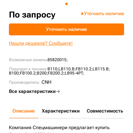
+7 (499) 394-50-93
По запросу
Уточнить наличие
Уточнить наличие
Нашли дешевле? Сообщите!
Возможные замены
85820015;
Подходит к технике:
B110;
LB110.B;
FB110.2;
LB115.B;
B100;
FB100.2;
B200;
FB200.2;
LB95-4PT;
CNH
Производитель:
Все характеристики
Описание
Характеристики
Совместимость
Д
Компания Спецмашинери предлагает купить