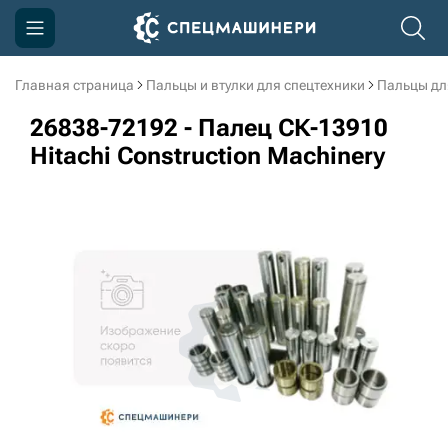
Главная страница
Пальцы и втулки для спецтехники
Пальцы дл
Компания
26838-72192 - Палец СК-13910
Акции
Hitachi Construction Machinery
Доставка и оплата
Информация
Контакты
3D тур по производству
3D тур по складам
sksale@skdst.ru