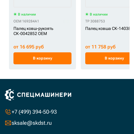
В наличии
В наличии
OEM 169284A1
TP 3088753
Палец ковш-рукоять
Палец ковша СК-14038 
СК-0042852 OEM
от 16 695 руб
от 11 758 руб
В корзину
В корзину
+7 (499) 394-50-93
sksale@skdst.ru