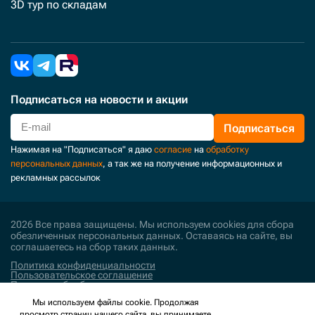
3D тур по складам
Подписаться
на новости и акции
Подписаться
Нажимая на "Подписаться" я даю
согласие
на
обработку
персональных данных
, а так же на получение информационных и
рекламных рассылок
2026 Все права защищены. Мы используем cookies для сбора
обезличенных персональных данных. Оставаясь на сайте, вы
соглашаетесь на сбор таких данных.
Политика конфиденциальности
Пользовательское соглашение
Политика обработки персональных данных
Мы используем файлы cookie. Продолжая
Поддержка и развитие
просмотр страниц нашего сайта, вы принимаете