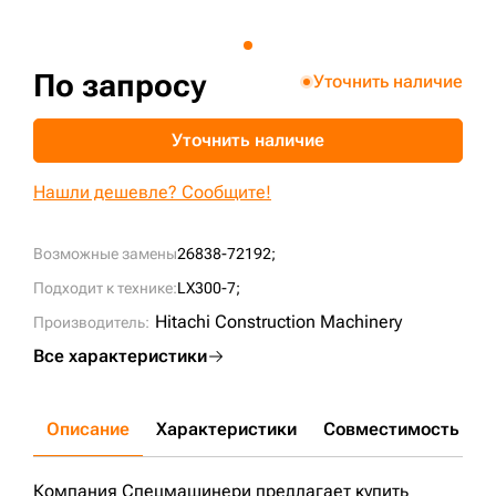
+7 (499) 394-50-93
По запросу
Уточнить наличие
Уточнить наличие
Нашли дешевле? Сообщите!
Возможные замены
26838-72192;
Подходит к технике:
LX300-7;
Hitachi Construction Machinery
Производитель:
Все характеристики
Описание
Характеристики
Совместимость
Д
Компания Спецмашинери предлагает купить