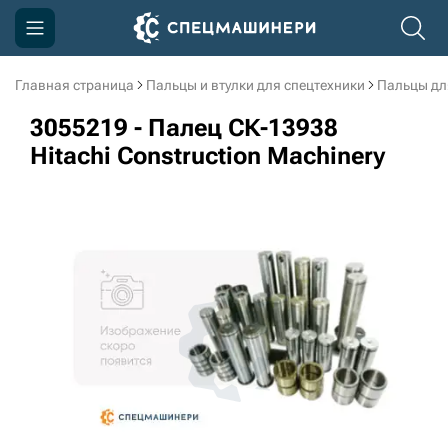
Главная страница
Пальцы и втулки для спецтехники
Пальцы дл
Компания
3055219 - Палец СК-13938
Акции
Hitachi Construction Machinery
Доставка и оплата
Информация
Контакты
3D тур по производству
3D тур по складам
sksale@skdst.ru