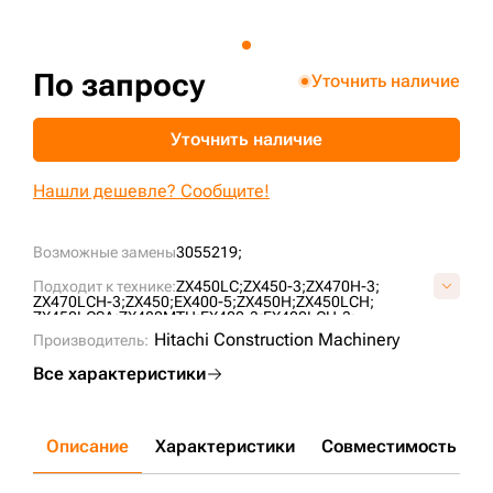
+7 (499) 394-50-93
По запросу
Уточнить наличие
Уточнить наличие
Нашли дешевле? Сообщите!
Возможные замены
3055219;
Подходит к технике:
ZX450LC;
ZX450-3;
ZX470H-3;
ZX470LCH-3;
ZX450;
EX400-5;
ZX450H;
ZX450LCH;
ZX450LCSA;
ZX480MTH;
EX400-3;
EX400LCH-3;
EX450LC-5;
EX450H-5;
ZX470-5G;
Hitachi Construction Machinery
Производитель:
Все характеристики
Описание
Характеристики
Совместимость
Д