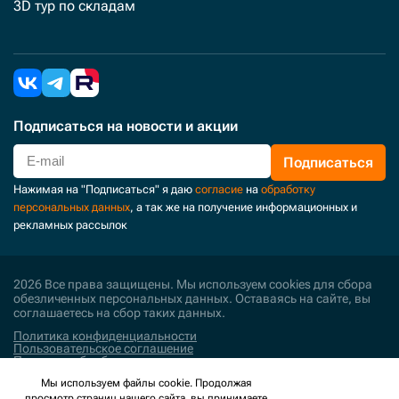
3D тур по складам
Подписаться
на новости и акции
Подписаться
Нажимая на "Подписаться" я даю
согласие
на
обработку
персональных данных
, а так же на получение информационных и
рекламных рассылок
2026 Все права защищены. Мы используем cookies для сбора
обезличенных персональных данных. Оставаясь на сайте, вы
соглашаетесь на сбор таких данных.
Политика конфиденциальности
Пользовательское соглашение
Политика обработки персональных данных
Мы используем файлы cookie. Продолжая
Поддержка и развитие
просмотр страниц нашего сайта, вы принимаете