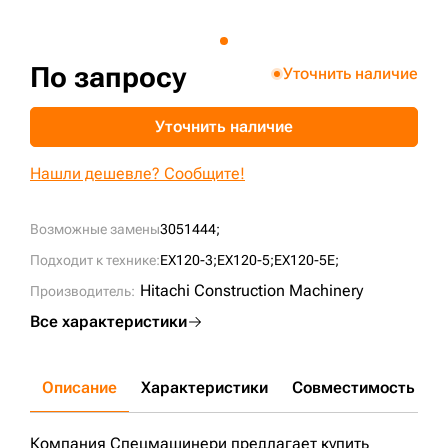
+7 (499) 394-50-93
По запросу
Уточнить наличие
Уточнить наличие
Нашли дешевле? Сообщите!
Возможные замены
3051444;
Подходит к технике:
EX120-3;
EX120-5;
EX120-5E;
Hitachi Construction Machinery
Производитель:
Все характеристики
Описание
Характеристики
Совместимость
Д
Компания Спецмашинери предлагает купить