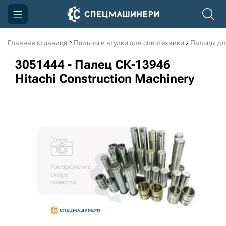
Главная страница
Пальцы и втулки для спецтехники
Пальцы дл
Компания
3051444 - Палец СК-13946
Акции
Hitachi Construction Machinery
Доставка и оплата
Информация
Контакты
3D тур по производству
3D тур по складам
sksale@skdst.ru