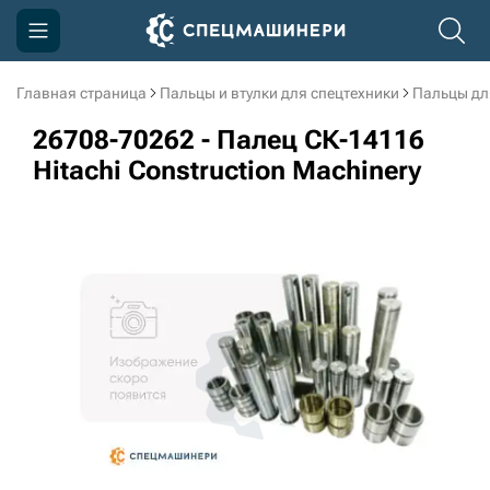
Главная страница
Пальцы и втулки для спецтехники
Пальцы дл
Компания
26708-70262 - Палец СК-14116
Акции
Hitachi Construction Machinery
Доставка и оплата
Информация
Контакты
3D тур по производству
3D тур по складам
sksale@skdst.ru