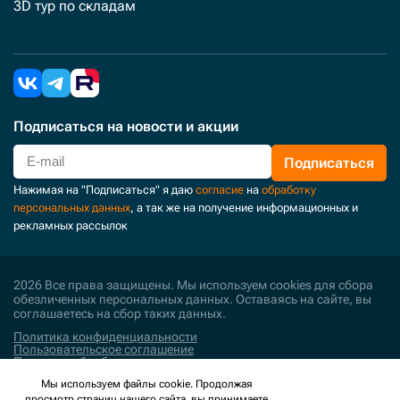
3D тур по складам
Подписаться
на новости и акции
Подписаться
Нажимая на "Подписаться" я даю
согласие
на
обработку
персональных данных
, а так же на получение информационных и
рекламных рассылок
2026 Все права защищены. Мы используем cookies для сбора
обезличенных персональных данных. Оставаясь на сайте, вы
соглашаетесь на сбор таких данных.
Политика конфиденциальности
Пользовательское соглашение
Политика обработки персональных данных
Мы используем файлы cookie. Продолжая
Поддержка и развитие
просмотр страниц нашего сайта, вы принимаете