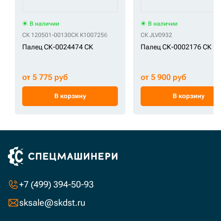
В наличии
В наличии
СК 120501-00130
СК K1007256
СК JLV0932
Палец СК-0024474 СК
Палец СК-0002176 СК
от 5 775 руб
от 5 900 руб
В корзину
В корзину
+7 (499) 394-50-93
sksale@skdst.ru