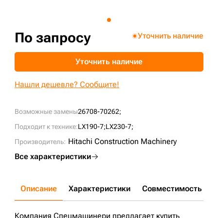
+7 (499) 394-50-93
По запросу
Уточнить наличие
Уточнить наличие
Нашли дешевле? Сообщите!
Возможные замены
26708-70262;
Подходит к технике:
LX190-7;
LX230-7;
Hitachi Construction Machinery
Производитель:
Все характеристики
Описание
Характеристики
Совместимость
Д
Компания Спецмашинери предлагает купить