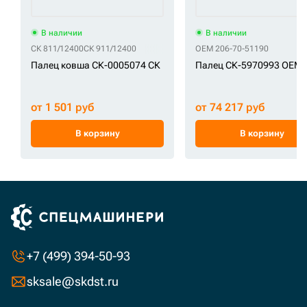
В наличии
В наличии
СК 811/12400
СК 911/12400
OEM 206-70-51190
Палец ковша СК-0005074 СК
Палец СК-5970993 OEM
от 1 501 руб
от 74 217 руб
В корзину
В корзину
+7 (499) 394-50-93
sksale@skdst.ru