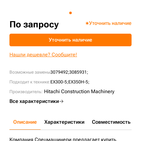
+7 (499) 394-50-93
По запросу
Уточнить наличие
Уточнить наличие
Нашли дешевле? Сообщите!
Возможные замены
3079492;
3085931;
Подходит к технике:
EX300-5;
EX350H-5;
Hitachi Construction Machinery
Производитель:
Все характеристики
Описание
Характеристики
Совместимость
Д
Компания Спецмашинери предлагает купить