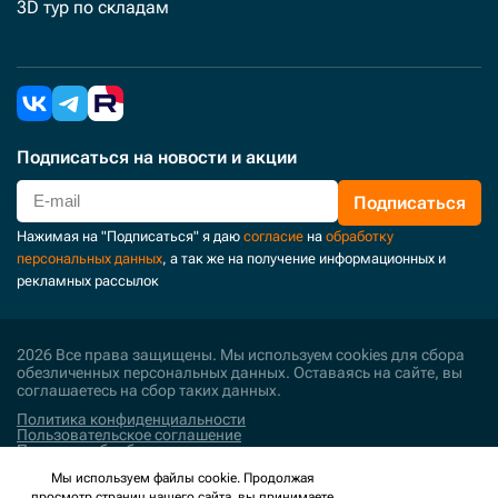
3D тур по складам
Подписаться
на новости и акции
Подписаться
Нажимая на "Подписаться" я даю
согласие
на
обработку
персональных данных
, а так же на получение информационных и
рекламных рассылок
2026 Все права защищены. Мы используем cookies для сбора
обезличенных персональных данных. Оставаясь на сайте, вы
соглашаетесь на сбор таких данных.
Политика конфиденциальности
Пользовательское соглашение
Политика обработки персональных данных
Мы используем файлы cookie. Продолжая
Поддержка и развитие
просмотр страниц нашего сайта, вы принимаете