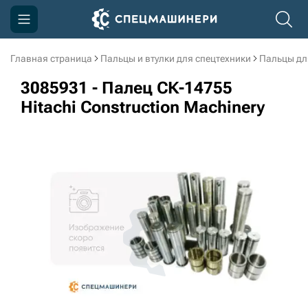
Главная страница
Пальцы и втулки для спецтехники
Пальцы дл
Компания
3085931 - Палец СК-14755
Акции
Hitachi Construction Machinery
Доставка и оплата
Информация
Контакты
3D тур по производству
3D тур по складам
sksale@skdst.ru