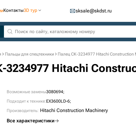
Контакты
3D тур
ии
sksale@skdst.ru
и
Пальцы для спецтехники
Палец СК-3234977 Hitachi Construction 
-3234977 Hitachi Constru
Возможные замены
3080694;
Подходит к технике:
EX3600LD-6;
Hitachi Construction Machinery
Производитель:
Все характеристики