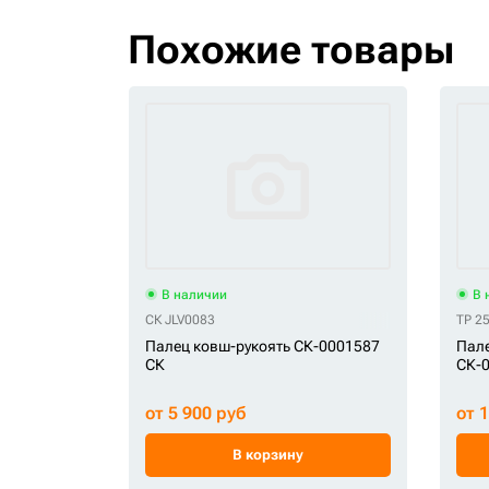
Похожие товары
В наличии
В 
СК JLV0083
TP 2
Палец ковш-рукоять СК-0001587
Пале
СК
СК-0
от 5 900 руб
от 
В корзину