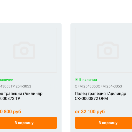
наличии
В наличии
543053
TP 254-3053
OFM 2543053
OFM 254-3053
ц трапеция г/цилиндр
Палец трапеция г/цилиндр
000872 TP
СК-0000872 OFM
10 800 руб
от 32 100 руб
В корзину
В корзину