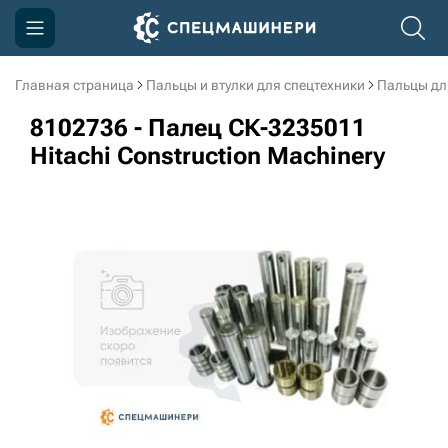
Главная страница
Пальцы и втулки для спецтехники
Пальцы дл
Компания
8102736 - Палец СК-3235011
Акции
Hitachi Construction Machinery
Доставка и оплата
Информация
Контакты
3D тур по производству
3D тур по складам
sksale@skdst.ru