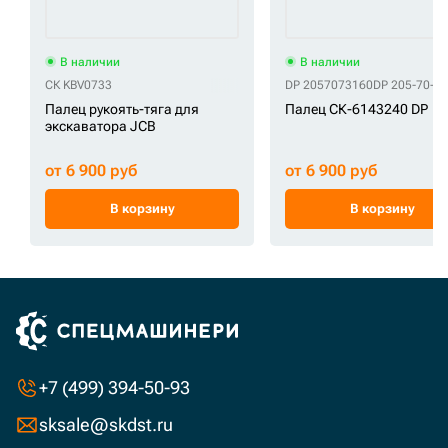
В наличии
В наличии
СК KBV0733
DP 2057073160
DP 205-70-7
Палец рукоять-тяга для
Палец СК-6143240 DP
экскаватора JCB
от 6 900 руб
от 6 900 руб
В корзину
В корзину
+7 (499) 394-50-93
sksale@skdst.ru