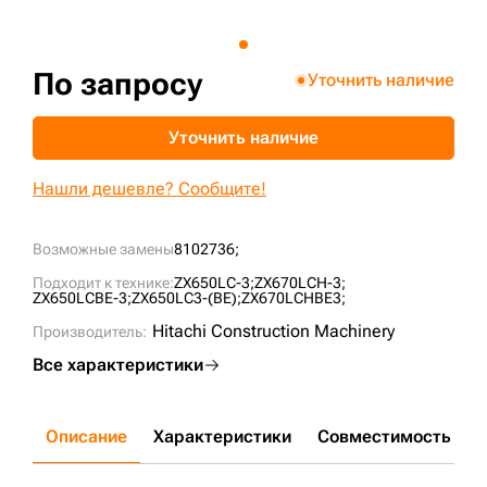
+7 (499) 394-50-93
По запросу
Уточнить наличие
Уточнить наличие
Нашли дешевле? Сообщите!
Возможные замены
8102736;
Подходит к технике:
ZX650LC-3;
ZX670LCH-3;
ZX650LCBE-3;
ZX650LC3-(BE);
ZX670LCHBE3;
Hitachi Construction Machinery
Производитель:
Все характеристики
Описание
Характеристики
Совместимость
Д