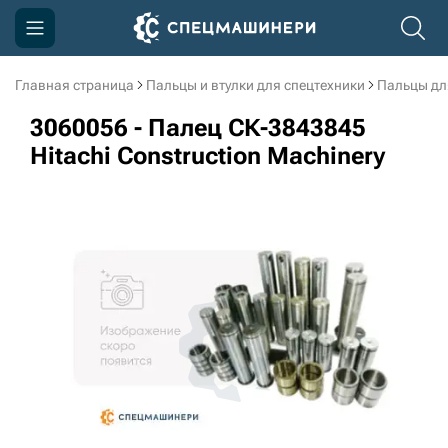
Главная страница
Пальцы и втулки для спецтехники
Пальцы дл
Компания
3060056 - Палец СК-3843845
Акции
Hitachi Construction Machinery
Доставка и оплата
Информация
Контакты
3D тур по производству
3D тур по складам
sksale@skdst.ru