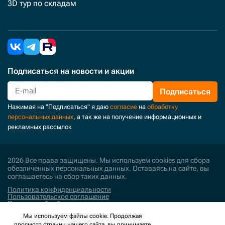
3D тур по складам
Подписаться
на новости и акции
Подписаться
Нажимая на "Подписаться" я даю
согласие
на
обработку
персональных данных
, а так же на получение информационных и
рекламных рассылок
2026 Все права защищены. Мы используем cookies для сбора
обезличенных персональных данных. Оставаясь на сайте, вы
соглашаетесь на сбор таких данных.
Политика конфиденциальности
Пользовательское соглашение
Политика обработки персональных данных
Мы используем файлы cookie. Продолжая
Поддержка и развитие
просмотр страниц нашего сайта, вы принимаете