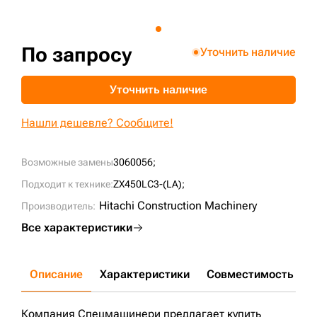
+7 (499) 394-50-93
По запросу
Уточнить наличие
Уточнить наличие
Нашли дешевле? Сообщите!
Возможные замены
3060056;
Подходит к технике:
ZX450LC3-(LA);
Hitachi Construction Machinery
Производитель:
Все характеристики
Описание
Характеристики
Совместимость
Д
Компания Спецмашинери предлагает купить