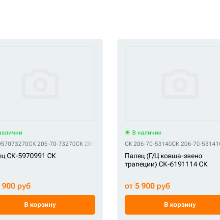
наличии
В наличии
057073270
СК 205-70-73270
СК 205-70-73270NK
СК 206-70-53140
СК 22U-70-11672
СК 206-70-53141
СК 22U-70-11
ц СК-5970991 СК
Палец (Г/Ц ковша-звено
трапеции) СК-6191114 СК
6 900 руб
от 5 900 руб
В корзину
В корзину