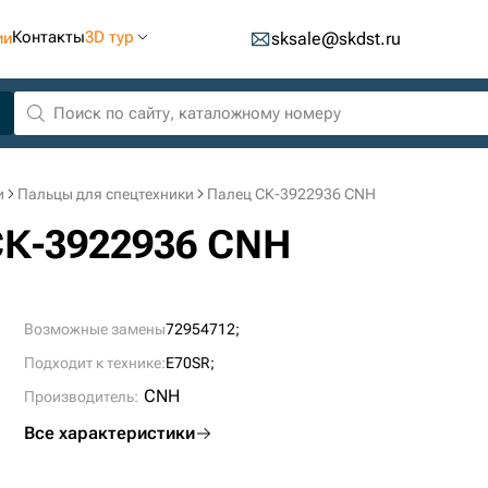
Контакты
3D тур
ии
sksale@skdst.ru
и
Пальцы для спецтехники
Палец СК-3922936 CNH
СК-3922936 CNH
Возможные замены
72954712;
Подходит к технике:
E70SR;
CNH
Производитель:
Все характеристики