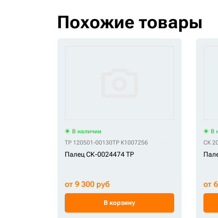
Похожие товары
В наличии
В 
TP 120501-00130
TP K1007256
СК 2
Палец СК-0024474 TP
Пале
от 9 300 руб
от 
В корзину