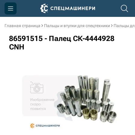
Главная страница
Пальцы и втулки для спецтехники
Пальцы дл
Компания
86591515 - Палец СК-4444928
Акции
CNH
Доставка и оплата
Информация
Контакты
3D тур по производству
3D тур по складам
sksale@skdst.ru