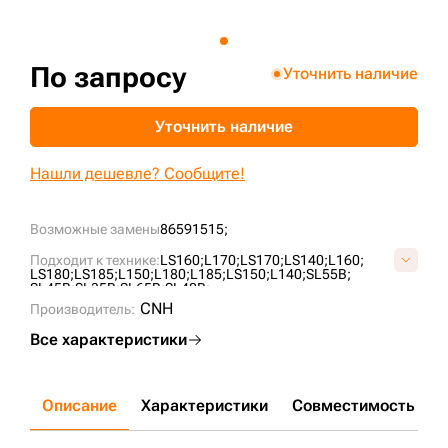
+7 (499) 394-50-93
По запросу
Уточнить наличие
Уточнить наличие
Нашли дешевле? Сообщите!
Возможные замены
86591515;
Подходит к технике:
LS160;
L170;
LS170;
LS140;
L160;
LS180;
LS185;
L150;
L180;
L185;
LS150;
L140;
SL55B;
SL45B;
SL35B;
SL65B;
SL40B;
CNH
Производитель:
Все характеристики
Описание
Характеристики
Совместимость
Д