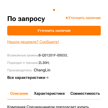
+7 (499) 394-50-93
По запросу
Уточнить наличие
Уточнить наличие
Нашли дешевле? Сообщите!
Возможные замены
B-Q01201F-00033;
Подходит к технике:
ZL30H;
ChangLin
Производитель:
Все характеристики
Описание
Характеристики
Совместимость
Д
Компания Спецмашинери предлагает купить