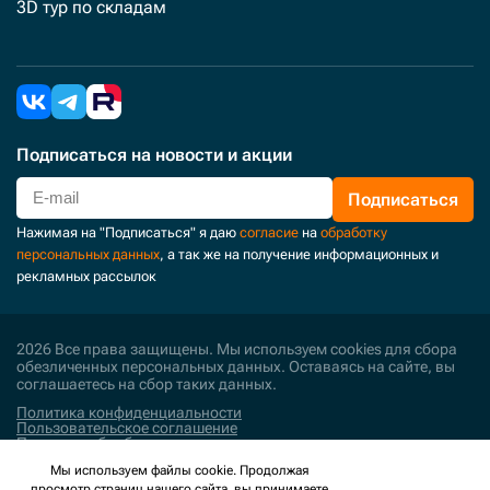
3D тур по складам
Подписаться
на новости и акции
Подписаться
Нажимая на "Подписаться" я даю
согласие
на
обработку
персональных данных
, а так же на получение информационных и
рекламных рассылок
2026 Все права защищены. Мы используем cookies для сбора
обезличенных персональных данных. Оставаясь на сайте, вы
соглашаетесь на сбор таких данных.
Политика конфиденциальности
Пользовательское соглашение
Политика обработки персональных данных
Мы используем файлы cookie. Продолжая
Поддержка и развитие
просмотр страниц нашего сайта, вы принимаете