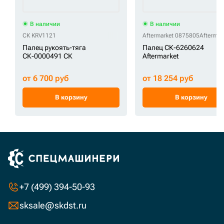
В наличии
В наличии
СК KRV1121
Aftermarket 0875805
Aftermar
Палец рукоять-тяга
Палец СК-6260624
СК-0000491 СК
Aftermarket
от 6 700 руб
от 18 254 руб
В корзину
В корзину
+7 (499) 394-50-93
sksale@skdst.ru