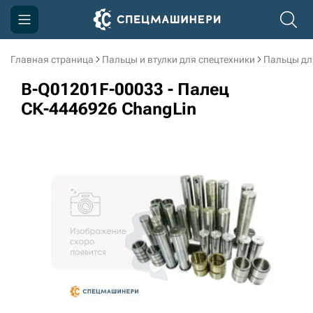
Главная страница
Пальцы и втулки для спецтехники
Пальцы дл
Компания
B-Q01201F-00033 - Палец
Акции
СК-4446926 ChangLin
Доставка и оплата
Информация
Контакты
3D тур по производству
3D тур по складам
sksale@skdst.ru