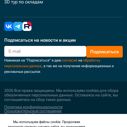
3D тур по складам
Подписаться
на новости и акции
Подписаться
Нажимая на "Подписаться" я даю
согласие
на
обработку
персональных данных
, а так же на получение информационных и
рекламных рассылок
2026 Все права защищены. Мы используем cookies для сбора
обезличенных персональных данных. Оставаясь на сайте, вы
соглашаетесь на сбор таких данных.
Политика конфиденциальности
Пользовательское соглашение
Политика обработки персональных данных
Мы используем файлы cookie. Продолжая
Поддержка и развитие
просмотр страниц нашего сайта, вы принимаете