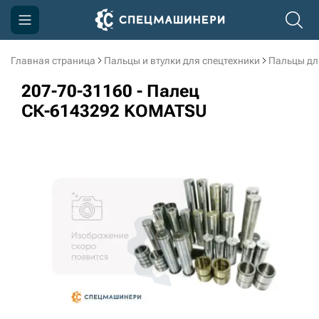
Главная страница
Пальцы и втулки для спецтехники
Пальцы дл
Компания
207-70-31160 - Палец
Акции
СК-6143292 KOMATSU
Доставка и оплата
Информация
Контакты
3D тур по производству
3D тур по складам
sksale@skdst.ru