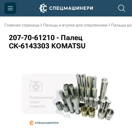
Главная страница
Пальцы и втулки для спецтехники
Пальцы дл
Компания
207-70-61210 - Палец
Акции
СК-6143303 KOMATSU
Доставка и оплата
Информация
Контакты
3D тур по производству
3D тур по складам
sksale@skdst.ru