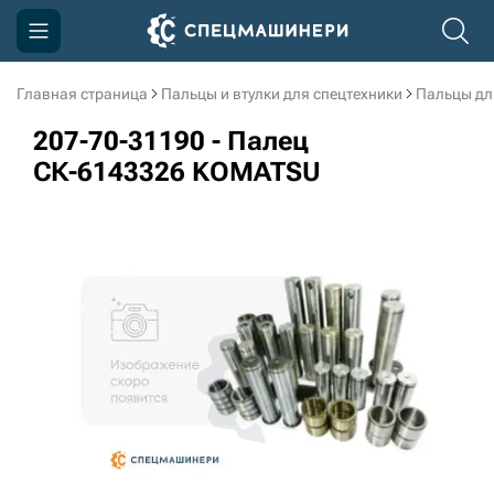
Главная страница
Пальцы и втулки для спецтехники
Пальцы дл
Компания
207-70-31190 - Палец
Акции
СК-6143326 KOMATSU
Доставка и оплата
Информация
Контакты
3D тур по производству
3D тур по складам
sksale@skdst.ru