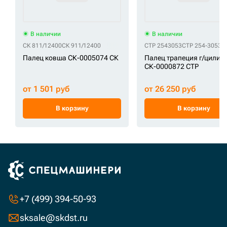
В наличии
В наличии
СК 811/12400
СК 911/12400
CTP 2543053
CTP 254-3053
Палец ковша СК-0005074 СК
Палец трапеция г/цилин
СК-0000872 CTP
от 1 501 руб
от 26 250 руб
В корзину
В корзину
+7 (499) 394-50-93
sksale@skdst.ru