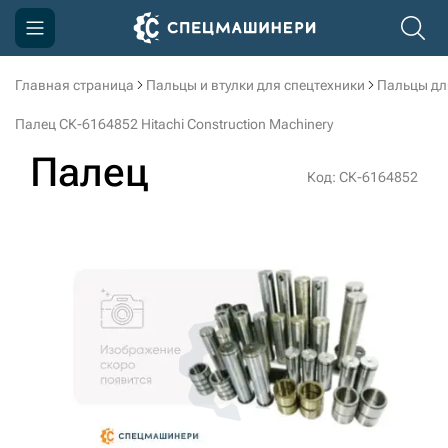
Главная страница
Пальцы и втулки для спецтехники
Пальцы дл
Компания
Палец СК-6164852 Hitachi Construction Machinery
Акции
Палец
Код: СК-6164852
Доставка и оплата
Информация
Контакты
3D тур по производству
3D тур по складам
sksale@skdst.ru