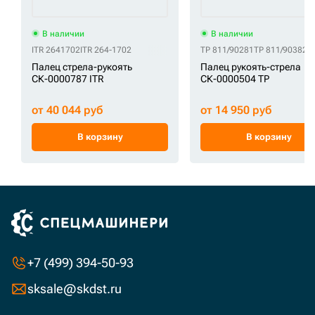
В наличии
В наличии
ITR 2641702
ITR 264-1702
TP 811/90281
TP 811/90382
T
Палец стрела-рукоять
Палец рукоять-стрела
СК-0000787 ITR
СК-0000504 TP
от 40 044 руб
от 14 950 руб
В корзину
В корзину
+7 (499) 394-50-93
sksale@skdst.ru