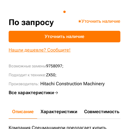
+7 (499) 394-50-93
По запросу
Уточнить наличие
Уточнить наличие
Нашли дешевле? Сообщите!
Возможные замены
9758097;
Подходит к технике:
ZX50;
Hitachi Construction Machinery
Производитель:
Все характеристики
Описание
Характеристики
Совместимость
Д
Компания Спецмашинери предлагает купить