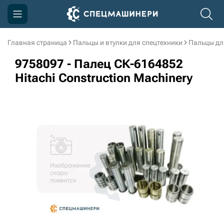
Главная страница
Пальцы и втулки для спецтехники
Пальцы дл
Компания
9758097 - Палец СК-6164852
Акции
Hitachi Construction Machinery
Доставка и оплата
Информация
Контакты
3D тур по производству
3D тур по складам
sksale@skdst.ru