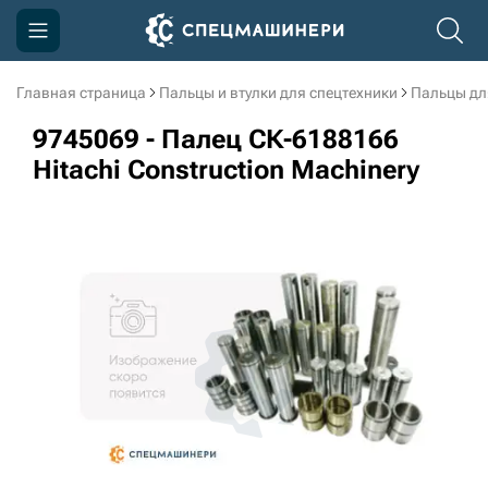
Главная страница
Пальцы и втулки для спецтехники
Пальцы дл
Компания
9745069 - Палец СК-6188166
Акции
Hitachi Construction Machinery
Доставка и оплата
Информация
Контакты
3D тур по производству
3D тур по складам
sksale@skdst.ru