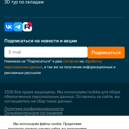
3D тур по складам
Подписаться
на новости и акции
Подписаться
Нажимая на "Подписаться" я даю
согласие
на
обработку
персональных данных
, а так же на получение информационных и
рекламных рассылок
2026 Все права защищены. Мы используем cookies для сбора
обезличенных персональных данных. Оставаясь на сайте, вы
соглашаетесь на сбор таких данных.
Политика конфиденциальности
Пользовательское соглашение
Политика обработки персональных данных
Мы используем файлы cookie. Продолжая
Поддержка и развитие
просмотр страниц нашего сайта, вы принимаете