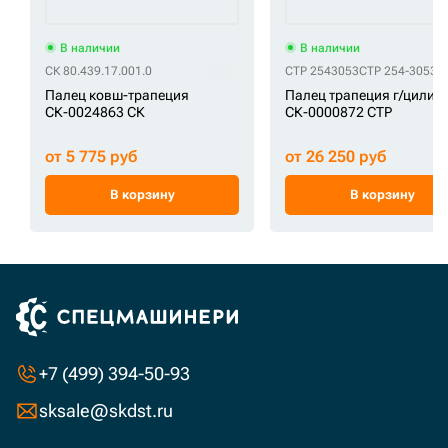
В наличии
В наличии
СК 80.439.17.001.0
CTP 2543053
CTP 254-3053
Палец ковш-трапеция
Палец трапеция г/цилин
СК-0024863 СК
СК-0000872 CTP
от 5 775 руб
от 26 250 руб
В корзину
В корзину
+7 (499) 394-50-93
sksale@skdst.ru