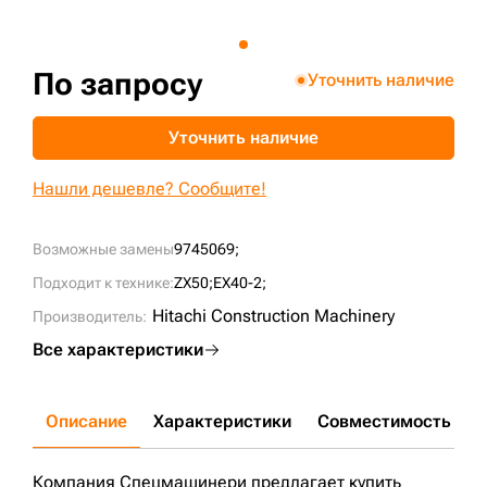
+7 (499) 394-50-93
По запросу
Уточнить наличие
Уточнить наличие
Нашли дешевле? Сообщите!
Возможные замены
9745069;
Подходит к технике:
ZX50;
EX40-2;
Hitachi Construction Machinery
Производитель:
Все характеристики
Описание
Характеристики
Совместимость
Д
Компания Спецмашинери предлагает купить