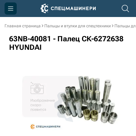
Главная страница
Пальцы и втулки для спецтехники
Пальцы дл
Компания
63NB-40081 - Палец СК-6272638
Акции
HYUNDAI
Доставка и оплата
Информация
Контакты
3D тур по производству
3D тур по складам
sksale@skdst.ru