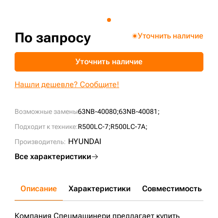
+7 (499) 394-50-93
По запросу
Уточнить наличие
Уточнить наличие
Нашли дешевле? Сообщите!
Возможные замены
63NB-40080;
63NB-40081;
Подходит к технике:
R500LC-7;
R500LC-7A;
HYUNDAI
Производитель:
Все характеристики
Описание
Характеристики
Совместимость
Д
Компания Спецмашинери предлагает купить