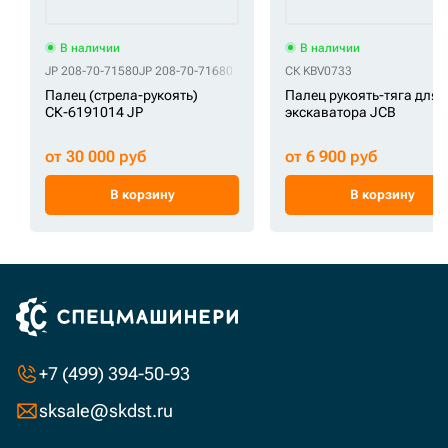
В наличии
В наличии
JP 208-70-71580
JP 208-70-71680
СК KBV0733
Палец (стрела-рукоять)
Палец рукоять-тяга для
СК-6191014 JP
экскаватора JCB
от 30 000 руб
от 6 900 руб
В корзину
В корзину
+7 (499) 394-50-93
sksale@skdst.ru