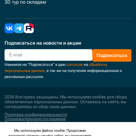
3D тур по складам
Подписаться
на новости и акции
Подписаться
Нажимая на "Подписаться" я даю
согласие
на
обработку
персональных данных
, а так же на получение информационных и
рекламных рассылок
2026 Все права защищены. Мы используем cookies для сбора
обезличенных персональных данных. Оставаясь на сайте, вы
соглашаетесь на сбор таких данных.
Политика конфиденциальности
Пользовательское соглашение
Политика обработки персональных данных
Мы используем файлы cookie. Продолжая
Поддержка и развитие
просмотр страниц нашего сайта, вы принимаете