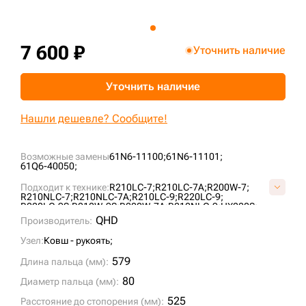
+7 (499) 394-50-93
7 600 ₽
Уточнить наличие
Уточнить наличие
Нашли дешевле? Сообщите!
Возможные замены
61N6-11100;
61N6-11101;
61Q6-40050;
Подходит к технике:
R210LC-7;
R210LC-7A;
R200W-7;
R210NLC-7;
R210NLC-7A;
R210LC-9;
R220LC-9;
R220LC-9S;
R210W-9S;
R200W-7A;
R210NLC-9;
HX220S;
QHD
Производитель:
Узел:
Ковш - рукоять;
579
Длина пальца (мм):
80
Диаметр пальца (мм):
525
Расстояние до стопорения (мм):