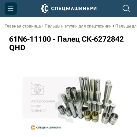
Главная страница
Пальцы и втулки для спецтехники
Пальцы дл
Компания
61N6-11100 - Палец СК-6272842
Акции
QHD
Доставка и оплата
Информация
Контакты
3D тур по производству
3D тур по складам
sksale@skdst.ru