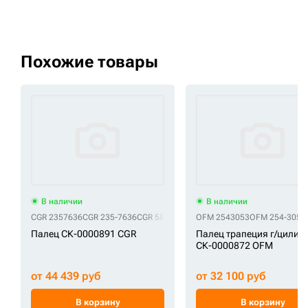
Похожие товары
В наличии
В наличии
CGR 2357636
CGR 235-7636
CGR 5809007
CGR CA5809007
OFM 2543053
OFM 254-3053
Палец СК-0000891 CGR
Палец трапеция г/цилин
СК-0000872 OFM
от 44 439 руб
от 32 100 руб
В корзину
В корзину