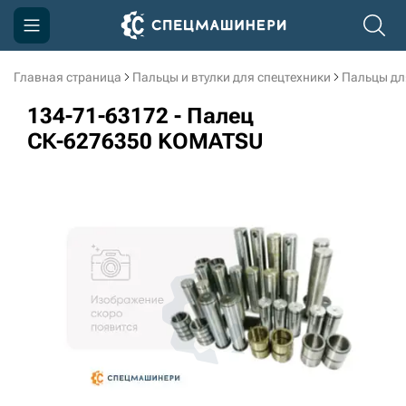
Главная страница
Пальцы и втулки для спецтехники
Пальцы дл
Компания
134-71-63172 - Палец
Акции
СК-6276350 KOMATSU
Доставка и оплата
Информация
Контакты
3D тур по производству
3D тур по складам
sksale@skdst.ru