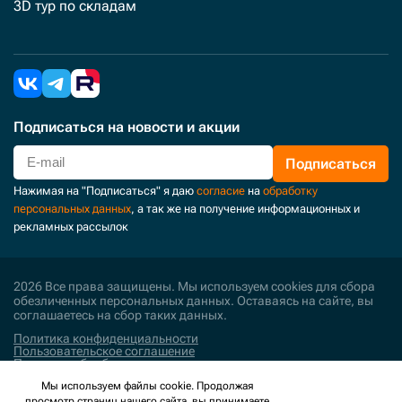
3D тур по складам
Подписаться
на новости и акции
Подписаться
Нажимая на "Подписаться" я даю
согласие
на
обработку
персональных данных
, а так же на получение информационных и
рекламных рассылок
2026 Все права защищены. Мы используем cookies для сбора
обезличенных персональных данных. Оставаясь на сайте, вы
соглашаетесь на сбор таких данных.
Политика конфиденциальности
Пользовательское соглашение
Политика обработки персональных данных
Мы используем файлы cookie. Продолжая
Поддержка и развитие
просмотр страниц нашего сайта, вы принимаете