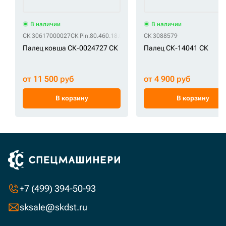
В наличии
В наличии
СК 30617000027
СК Pin.80.460.18.001.0
СК 3088579
Палец ковша СК-0024727 СК
Палец СК-14041 СК
от 11 500 руб
от 4 900 руб
В корзину
В корзину
+7 (499) 394-50-93
sksale@skdst.ru