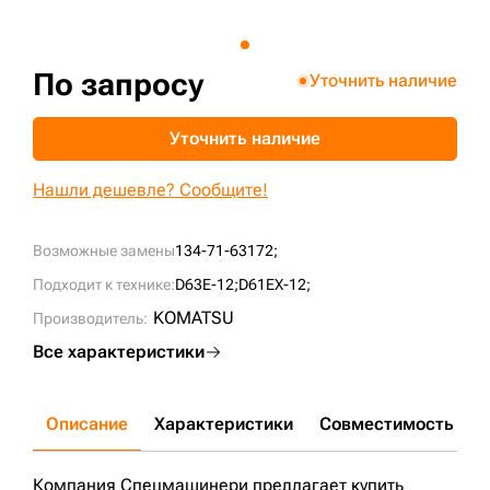
+7 (499) 394-50-93
По запросу
Уточнить наличие
Уточнить наличие
Нашли дешевле? Сообщите!
Возможные замены
134-71-63172;
Подходит к технике:
D63E-12;
D61EX-12;
KOMATSU
Производитель:
Все характеристики
Описание
Характеристики
Совместимость
Д
Компания Спецмашинери предлагает купить