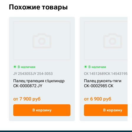
Похожие товары
В наличии
В наличии
JY 2543053
JY 254-3053
СК 14512689
СК 14543195
СК
Палец трапеция г/цилиндр
Палец рукоять-тяги
СК-0000872 JY
СК-0002985 СК
от 7 900 руб
от 6 900 руб
В корзину
В корзину