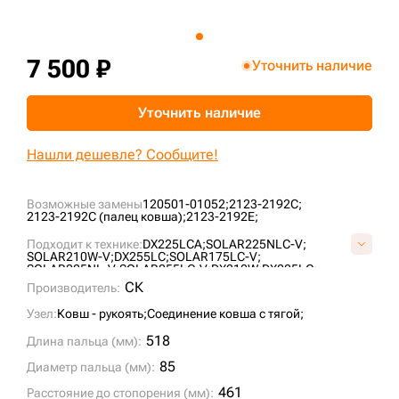
+7 (499) 394-50-93
7 500 ₽
Уточнить наличие
Уточнить наличие
Нашли дешевле? Сообщите!
Возможные замены
120501-01052;
2123-2192C;
2123-2192C (палец ковша);
2123-2192E;
Подходит к технике:
DX225LCA;
SOLAR225NLC-V;
SOLAR210W-V;
DX255LC;
SOLAR175LC-V;
SOLAR225NL-V;
SOLAR255LC-V;
DX210W;
DX225LC;
SOLAR220LC-V;
SOLAR170LC-V;
DX190W;
DX180LC;
СК
Производитель:
SOLAR230LC-V;
DX225;
DX255;
Узел:
Ковш - рукоять;
Соединение ковша с тягой;
518
Длина пальца (мм):
85
Диаметр пальца (мм):
461
Расстояние до стопорения (мм):