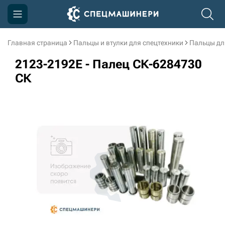
Главная страница
Пальцы и втулки для спецтехники
Пальцы дл
Компания
2123-2192E - Палец СК-6284730
Акции
СК
Доставка и оплата
Информация
Контакты
3D тур по производству
3D тур по складам
sksale@skdst.ru