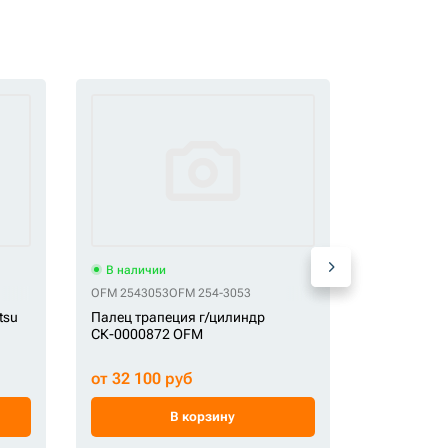
В наличии
В наличи
OFM 2543053
OFM 254-3053
СК 61N6-11
tsu
Палец трапеция г/цилиндр
Палец СК-
СК-0000872 OFM
от 32 100 руб
от 6 750 
В корзину