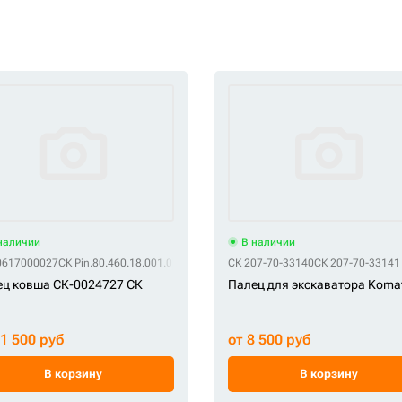
наличии
В наличии
0617000027
СК Pin.80.460.18.001.0
СК 207-70-33140
СК 207-70-33141
ц ковша СК-0024727 СК
Палец для экскаватора Koma
11 500 руб
от 8 500 руб
В корзину
В корзину