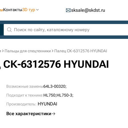
Контакты
3D тур
ии
sksale@skdst.ru
и
Пальцы для спецтехники
Палец СК-6312576 HYUNDAI
ц СК-6312576 HYUNDAI
Возможные замены
64L3-00320;
Подходит к технике:
HL750;
HL750-3;
HYUNDAI
Производитель:
Все характеристики