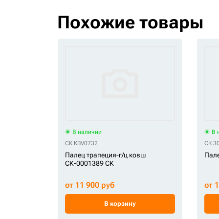
Похожие товары
В наличии
В 
СК KBV0732
СК 3
Палец трапеция-г/ц ковш
Пале
СК-0001389 СК
от 11 900 руб
от 
В корзину