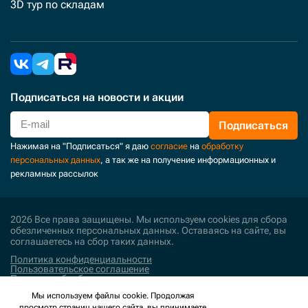
3D тур по складам
Подписаться
на новости и акции
Подписаться
Нажимая на "Подписаться" я даю
согласие
на
обработку
персональных данных
, а так же на получение информационных и
рекламных рассылок
2026 Все права защищены. Мы используем cookies для сбора
обезличенных персональных данных. Оставаясь на сайте, вы
соглашаетесь на сбор таких данных.
Политика конфиденциальности
Пользовательское соглашение
Политика обработки персональных данных
Мы используем файлы cookie. Продолжая
Поддержка и развитие
просмотр страниц нашего сайта, вы принимаете