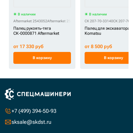
В наличии
В наличии
Aftermarket 2543052
Aftermarket 254-3052
СК 207-70-33140
СК 207-70-
Палец рукоять-тяга
Палец для экскаватора
СК-0000871 Aftermarket
Komatsu
от 17 330 руб
от 8 500 руб
В корзину
В корзину
+7 (499) 394-50-93
sksale@skdst.ru