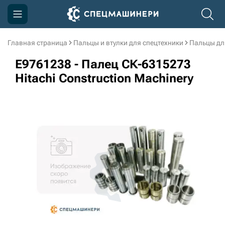
Главная страница
Пальцы и втулки для спецтехники
Пальцы дл
Компания
E9761238 - Палец СК-6315273
Акции
Hitachi Construction Machinery
Доставка и оплата
Информация
Контакты
3D тур по производству
3D тур по складам
sksale@skdst.ru