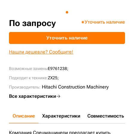
+7 (499) 394-50-93
По запросу
Уточнить наличие
Уточнить наличие
Нашли дешевле? Сообщите!
Возможные замены
E9761238;
Подходит к технике:
ZX25;
Hitachi Construction Machinery
Производитель:
Все характеристики
Описание
Характеристики
Совместимость
Д
Компания Спецмашинери предлагает купить