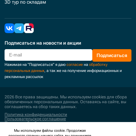
3D тур по складам
Подписаться
на новости и акции
Подписаться
Нажимая на "Подписаться" я даю
согласие
на
обработку
персональных данных
, а так же на получение информационных и
рекламных рассылок
2026 Все права защищены. Мы используем cookies для сбора
обезличенных персональных данных. Оставаясь на сайте, вы
соглашаетесь на сбор таких данных.
Политика конфиденциальности
Пользовательское соглашение
Политика обработки персональных данных
Мы используем файлы cookie. Продолжая
Поддержка и развитие
просмотр страниц нашего сайта, вы принимаете