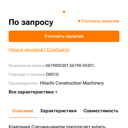
+7 (499) 394-50-93
По запросу
Уточнить наличие
Уточнить наличие
Нашли дешевле? Сообщите!
Возможные замены
5679055301;
56790-55301;
Подходит к технике:
ZW310;
Hitachi Construction Machinery
Производитель:
Все характеристики
Описание
Характеристики
Совместимость
Д
Компания Спецмашинери предлагает купить