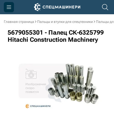
Главная страница
Пальцы и втулки для спецтехники
Пальцы дл
Компания
5679055301 - Палец СК-6325799
Акции
Hitachi Construction Machinery
Доставка и оплата
Информация
Контакты
3D тур по производству
3D тур по складам
sksale@skdst.ru