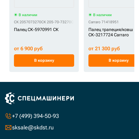
В наличии
В наличии
СК 2057073270
СК 205-70-73270
СК 205-70-73270NK
Carraro 71418951
СК 22U-70-11672
С
Палец СК-5970991 СК
Палец трапеция/ковш
СК-3217724 Carraro
от 6 900 руб
от 21 300 руб
В корзину
В корзину
+7 (499) 394-50-93
sksale@skdst.ru