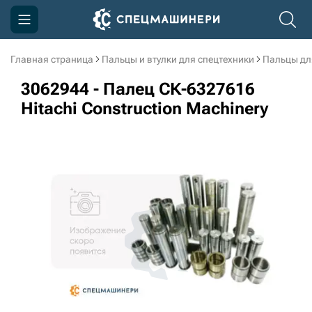
Главная страница
Пальцы и втулки для спецтехники
Пальцы дл
Компания
3062944 - Палец СК-6327616
Акции
Hitachi Construction Machinery
Доставка и оплата
Информация
Контакты
3D тур по производству
3D тур по складам
sksale@skdst.ru