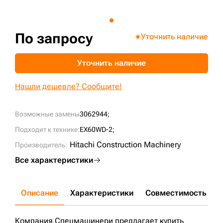
+7 (499) 394-50-93
По запросу
Уточнить наличие
Уточнить наличие
Нашли дешевле? Сообщите!
Возможные замены
3062944;
Подходит к технике:
EX60WD-2;
Hitachi Construction Machinery
Производитель:
Все характеристики
Описание
Характеристики
Совместимость
Д
Компания Спецмашинери предлагает купить