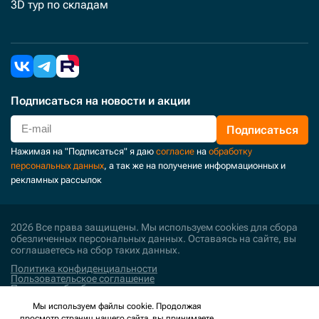
3D тур по складам
Подписаться
на новости и акции
Подписаться
Нажимая на "Подписаться" я даю
согласие
на
обработку
персональных данных
, а так же на получение информационных и
рекламных рассылок
2026 Все права защищены. Мы используем cookies для сбора
обезличенных персональных данных. Оставаясь на сайте, вы
соглашаетесь на сбор таких данных.
Политика конфиденциальности
Пользовательское соглашение
Политика обработки персональных данных
Мы используем файлы cookie. Продолжая
Поддержка и развитие
просмотр страниц нашего сайта, вы принимаете