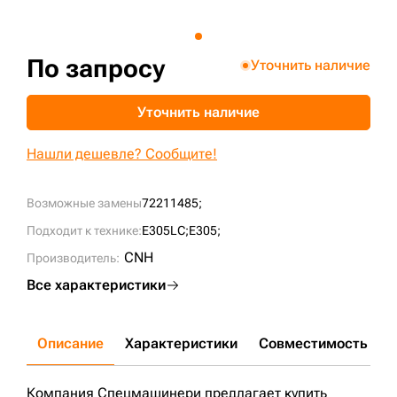
+7 (499) 394-50-93
По запросу
Уточнить наличие
Уточнить наличие
Нашли дешевле? Сообщите!
Возможные замены
72211485;
Подходит к технике:
E305LC;
E305;
CNH
Производитель:
Все характеристики
Описание
Характеристики
Совместимость
Д
Компания Спецмашинери предлагает купить