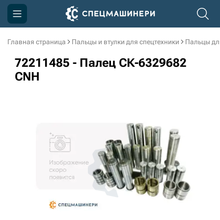
Главная страница
Пальцы и втулки для спецтехники
Пальцы дл
Компания
72211485 - Палец СК-6329682
Акции
CNH
Доставка и оплата
Информация
Контакты
3D тур по производству
3D тур по складам
sksale@skdst.ru