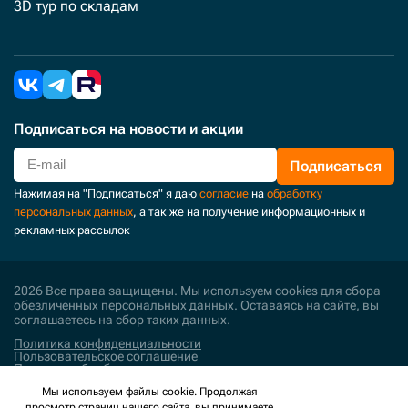
3D тур по складам
Подписаться
на новости и акции
Подписаться
Нажимая на "Подписаться" я даю
согласие
на
обработку
персональных данных
, а так же на получение информационных и
рекламных рассылок
2026 Все права защищены. Мы используем cookies для сбора
обезличенных персональных данных. Оставаясь на сайте, вы
соглашаетесь на сбор таких данных.
Политика конфиденциальности
Пользовательское соглашение
Политика обработки персональных данных
Мы используем файлы cookie. Продолжая
Поддержка и развитие
просмотр страниц нашего сайта, вы принимаете