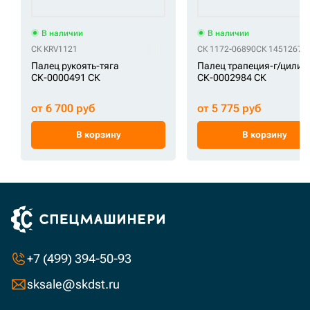
В наличии
В наличии
СК KRV1121
СК 1172-06890
СК 14512678
Палец рукоять-тяга
Палец трапеция-г/цилин
СК-0000491 СК
СК-0002984 СК
от 6 700 руб
от 5 775 руб
В корзину
В корзину
+7 (499) 394-50-93
sksale@skdst.ru