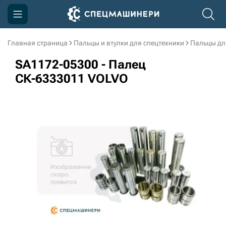
Главная страница
Пальцы и втулки для спецтехники
Пальцы дл
Компания
SA1172-05300 - Палец
Акции
СК-6333011 VOLVO
Доставка и оплата
Информация
Контакты
3D тур по производству
3D тур по складам
sksale@skdst.ru