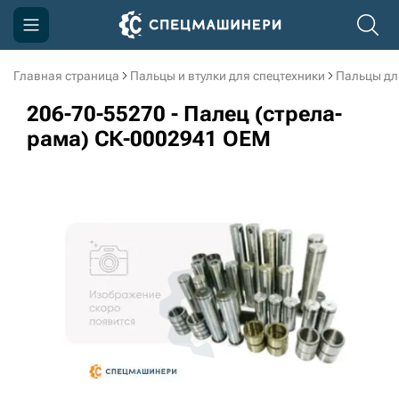
Главная страница
Пальцы и втулки для спецтехники
Пальцы дл
Компания
206-70-55270 - Палец (стрела-
Акции
рама) СК-0002941 OEM
Доставка и оплата
Информация
Контакты
3D тур по производству
3D тур по складам
sksale@skdst.ru