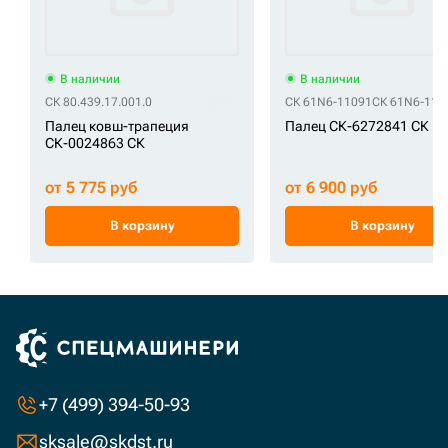
В наличии
В наличии
СК 80.439.17.001.0
СК 61N6-11091
СК 61N6-110
Палец ковш-трапеция
Палец СК-6272841 СК
СК-0024863 СК
от 5 775 руб
от 6 900 руб
В корзину
В корзину
+7 (499) 394-50-93
sksale@skdst.ru