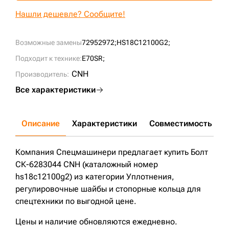
+7 (499) 394-50-93
Нашли дешевле? Сообщите!
Возможные замены
72952972;
HS18C12100G2;
Подходит к технике:
E70SR;
CNH
Производитель:
Все характеристики
Описание
Характеристики
Совместимость
Д
Компания Спецмашинери предлагает купить Болт
СК-6283044 CNH (каталожный номер
hs18c12100g2) из категории Уплотнения,
регулировочные шайбы и стопорные кольца для
спецтехники по выгодной цене.
Цены и наличие обновляются ежедневно.