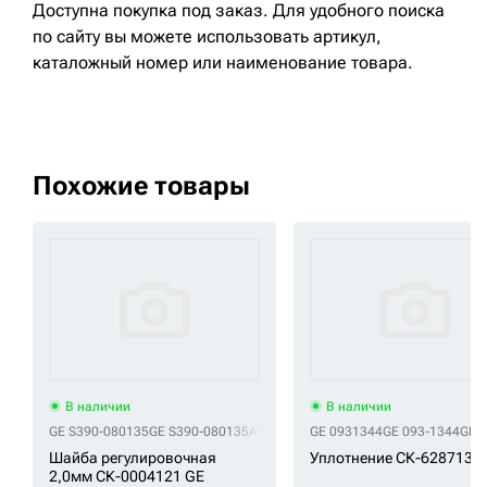
Доступна покупка под заказ. Для удобного поиска
по сайту вы можете использовать артикул,
каталожный номер или наименование товара.
Похожие товары
В наличии
В наличии
GE S390-080135
GE S390-080135A
GE S993-080140
GE 0931344
GE S993-080150
GE 093-1344
GE S
GE 
Шайба регулировочная
Уплотнение СК-6287136
2,0мм СК-0004121 GE