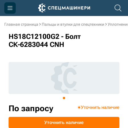
Главная страница
Пальцы и втулки для спецтехники
Уплотнени
Компания
HS18C12100G2 - Болт
Акции
СК-6283044 CNH
Доставка и оплата
Информация
Контакты
3D тур по производству
3D тур по складам
По запросу
Уточнить наличие
sksale@skdst.ru
Уточнить наличие