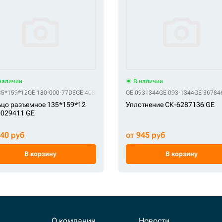
наличии
В наличии
35*159*12
GE 180-000-77D5
GE 4089028
GE 61Q6-06510
GE 0931344
GE 093-1344
GE 36784
цо разъемное 135*159*12
Уплотнение СК-6287136 GE
0029411 GE
840 руб
от 945 руб
В корзину
В корзину
О компании
Новости