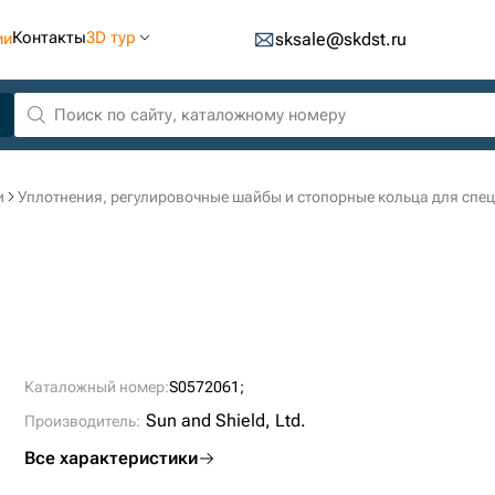
Контакты
3D тур
ии
sksale@skdst.ru
и
Уплотнения, регулировочные шайбы и стопорные кольца для спе
Каталожный номер:
S0572061;
Sun and Shield, Ltd.
Производитель:
Все характеристики