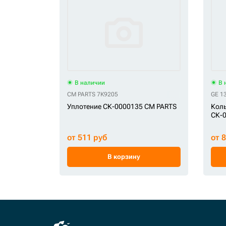
В наличии
В 
CM PARTS 7K9205
GE 1
Уплотение СК-0000135 CM PARTS
Коль
СК-
от 511 руб
от 
В корзину