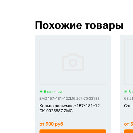
Похожие товары
В наличии
В 
ZMG 157*181*12
ZMG 207-70-33181
GE 2
Кольцо разъемное 157*181*12
Саль
СК-0025887 ZMG
от 900 руб
от 