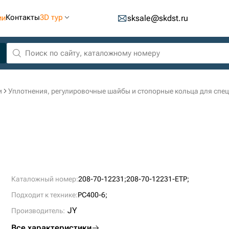
Контакты
3D тур
ии
sksale@skdst.ru
и
Уплотнения, регулировочные шайбы и стопорные кольца для спе
Каталожный номер:
208-70-12231;
208-70-12231-ETP;
Подходит к технике:
PC400-6;
JY
Производитель:
Все характеристики