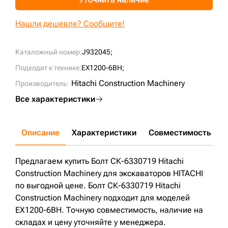
+7 (499) 394-50-93
Нашли дешевле? Сообщите!
Каталожный номер:
J932045;
Подходит к технике:
EX1200-6BH;
Hitachi Construction Machinery
Производитель:
Все характеристики
Описание
Характеристики
Совместимость
Д
Предлагаем купить Болт СК-6330719 Hitachi
Construction Machinery для экскаваторов HITACHI
по выгодной цене. Болт СК-6330719 Hitachi
Construction Machinery подходит для моделей
EX1200-6BH. Точную совместимость, наличие на
складах и цену уточняйте у менеджера.