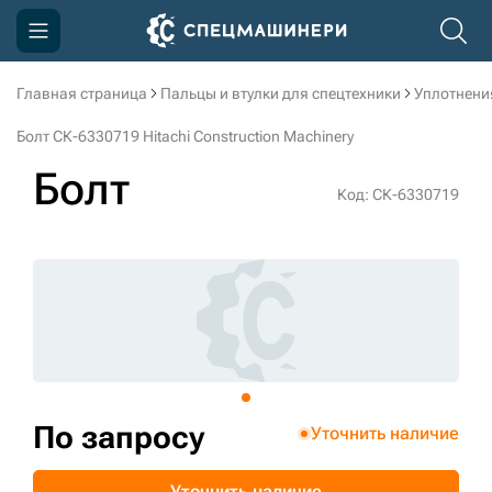
Главная страница
Пальцы и втулки для спецтехники
Уплотнени
Компания
Болт СК-6330719 Hitachi Construction Machinery
Акции
Болт
Код: СК-6330719
Доставка и оплата
Информация
Контакты
3D тур по производству
3D тур по складам
По запросу
Уточнить наличие
sksale@skdst.ru
Уточнить наличие