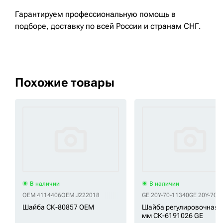
Гарантируем профессиональную помощь в
подборе, доставку по всей России и странам СНГ.
Похожие товары
В наличии
В наличии
OEM 4114406
OEM J222018
GE 20Y-70-11340
GE 20Y-70-
Шайба СК-80857 OEM
Шайба регулировочная 1
мм СК-6191026 GE