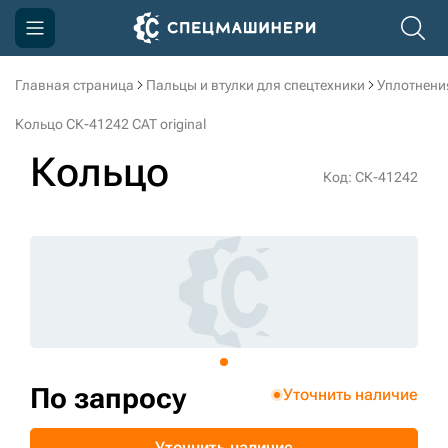
Главная страница
Пальцы и втулки для спецтехники
Уплотнени
Компания
Кольцо СК-41242 CAT original
Акции
Кольцо
Код: СК-41242
Доставка и оплата
Информация
Контакты
3D тур по производству
3D тур по складам
По запросу
Уточнить наличие
sksale@skdst.ru
Уточнить наличие