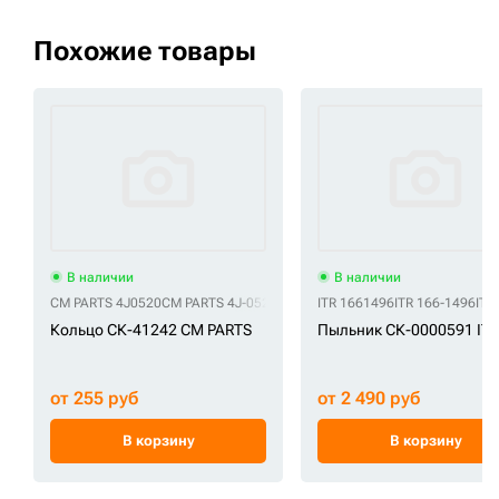
Похожие товары
В наличии
В наличии
CM PARTS 4J0520
CM PARTS 4J-0520
ITR 1661496
ITR 166-1496
ITR
Кольцо СК-41242 CM PARTS
Пыльник СК-0000591 IT
от 255 руб
от 2 490 руб
В корзину
В корзину