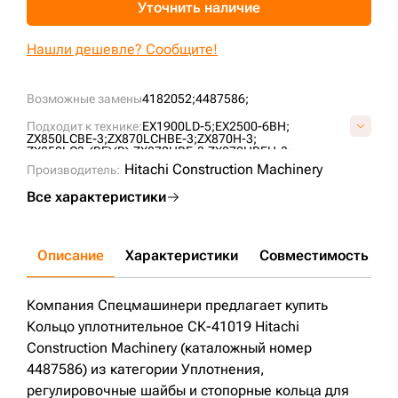
Уточнить наличие
+7 (499) 394-50-93
Нашли дешевле? Сообщите!
Возможные замены
4182052;
4487586;
Подходит к технике:
EX1900LD-5;
EX2500-6BH;
ZX850LCBE-3;
ZX870LCHBE-3;
ZX870H-3;
ZX850LC3-(BE)(R);
ZX870HBE-3;
ZX870HBEH-3;
EX2500E-5BH;
Hitachi Construction Machinery
Производитель:
Все характеристики
Описание
Характеристики
Совместимость
Д
Компания Спецмашинери предлагает купить
Кольцо уплотнительное СК-41019 Hitachi
Construction Machinery (каталожный номер
4487586) из категории Уплотнения,
регулировочные шайбы и стопорные кольца для