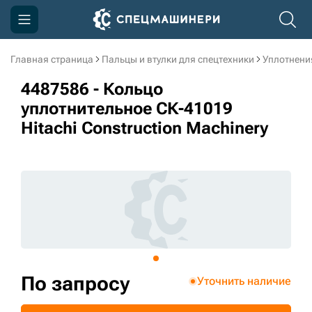
Главная страница
Пальцы и втулки для спецтехники
Уплотнени
Компания
4487586 - Кольцо
Акции
уплотнительное СК-41019
Hitachi Construction Machinery
Доставка и оплата
Информация
Контакты
3D тур по производству
3D тур по складам
По запросу
Уточнить наличие
sksale@skdst.ru