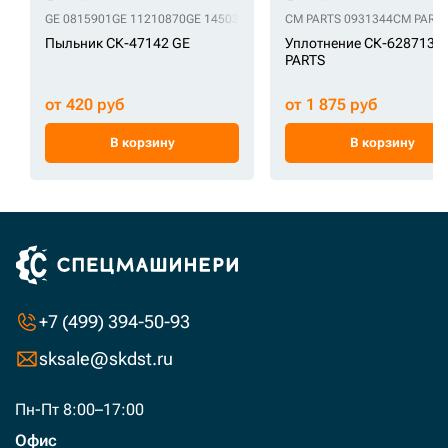
GE 0815901
GE 11210870
GE 14503884
GE 14560205
CM PARTS 0931344
GE 159647A1
CM PARTS
GE 21
Пыльник СК-47142 GE
Уплотнение СК-6287136
PARTS
от 420 руб
от 1 875 руб
В корзину
В корзину
+7 (499) 394-50-93
sksale@skdst.ru
Пн-Пт 8:00–17:00
Офис