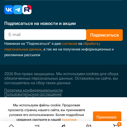
Подписаться
на новости и акции
Подписаться
Нажимая на "Подписаться" я даю
согласие
на
обработку
персональных данных
, а так же на получение информационных и
рекламных рассылок
2026 Все права защищены. Мы используем cookies для сбора
обезличенных персональных данных. Оставаясь на сайте, вы
соглашаетесь на сбор таких данных.
Политика конфиденциальности
Пользовательское соглашение
Политика обработки персональных данных
Мы используем файлы cookie. Продолжая
Поддержка и развитие
просмотр страниц нашего сайта, вы принимаете
условия его использования. Более подробные
Принимаю
сведения смотрите в нашей
политике
конфиденциальности
.