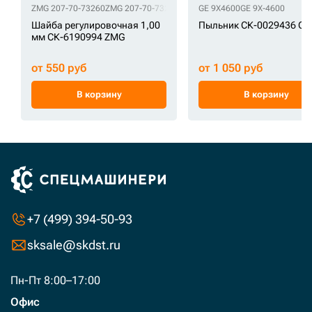
ZMG 207-70-73260
ZMG 207-70-73261
ZMG 90*170*1
GE 9X4600
ZMG S391-090155
GE 9X-4600
Шайба регулировочная 1,00
Пыльник СК-0029436 GE
мм СК-6190994 ZMG
от 550 руб
от 1 050 руб
В корзину
В корзину
+7 (499) 394-50-93
sksale@skdst.ru
Пн-Пт 8:00–17:00
Офис