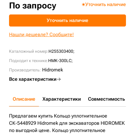
По запросу
Уточнить наличие
+7 (499) 394-50-93
Уточнить наличие
Нашли дешевле? Сообщите!
Каталожный номер:
H255303400;
Подходит к технике:
HMK-300LC;
Hidromek
Производитель:
Все характеристики
Описание
Характеристики
Совместимость
Д
Предлагаем купить Кольцо уплотнительное
СК-5448929 Hidromek для экскаваторов HIDROMEK
по выгодной цене. Кольцо уплотнительное