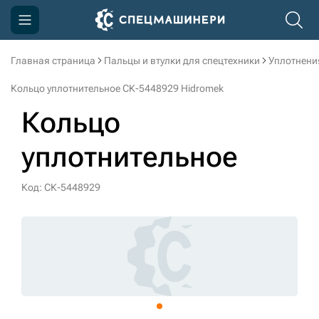
Главная страница
Пальцы и втулки для спецтехники
Уплотнени
Компания
Кольцо уплотнительное СК-5448929 Hidromek
Акции
Кольцо
Доставка и оплата
уплотнительное
Информация
Контакты
Код: СК-5448929
3D тур по производству
3D тур по складам
sksale@skdst.ru