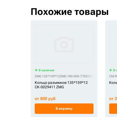
Похожие товары
В наличии
В 
ZMG 135*159*12
ZMG 180-000-77D5
ZMG 4089028
ZMG 6
CM P
Кольцо разъемное 135*159*12
Коль
СК-0029411 ZMG
от 800 руб
от 
В корзину