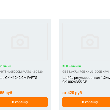
наличии
В наличии
1Q6-06510
ARTS 4J0520
CM PARTS 4J-0520
GE 333/K7317
GE KHV0170
GE KRV1
цо СК-41242 CM PARTS
Шайба регулировочная 1,2м
СК-0024355 GE
255 руб
от 420 руб
В корзину
В корзину