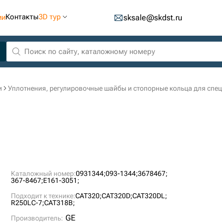
Контакты
3D тур
ии
sksale@skdst.ru
и
Уплотнения, регулировочные шайбы и стопорные кольца для спе
Каталожный номер:
0931344;
093-1344;
3678467;
367-8467;
E161-3051;
Подходит к технике:
CAT320;
CAT320D;
CAT320DL;
R250LC-7;
CAT318B;
GE
Производитель: